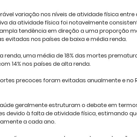
ável variação nos níveis de atividade física entre o
iva da atividade física foi notavelmente consiste
mpla tendência em direção a uma proporção ma
 evitadas nos países de baixa e média renda. 
xa renda, uma média de 18% das mortes prematuras
m 14% nos países de alta renda.
mortes precoces foram evitadas anualmente e no R
 saúde geralmente estruturam o debate em termo
 devido à falta de atividade física, estimando que
mente a cada ano. 