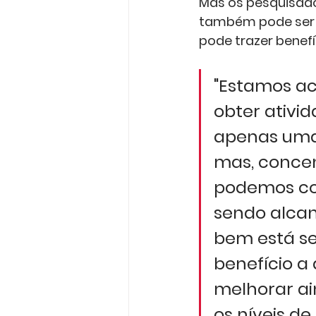
Mas os pesquisado
também pode ser p
pode trazer benef
"Estamos a
obter ativid
apenas uma
mas, concen
podemos con
sendo alcanç
bem está sen
benefício a 
melhorar ai
os níveis de 