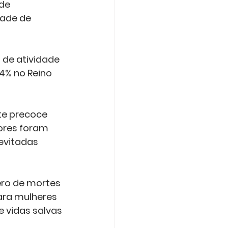
de 
ade de 
de atividade 
4% no Reino 
te precoce 
ores foram 
evitadas 
ero de mortes 
ara mulheres 
 vidas salvas 