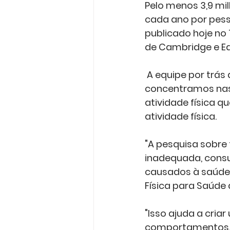
Pelo menos 3,9 mi
cada ano por pess
publicado hoje no
de Cambridge e E
 A equipe por trás do estudo argumenta que, com muita frequência, nos 
concentramos nas 
atividade física 
atividade física.  
"A pesquisa sobre f
inadequada, consu
causados à saúde",
Física para Saúde 
"Isso ajuda a cria
comportamentos