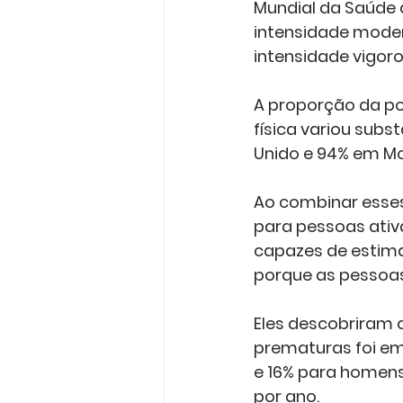
Mundial da Saúde 
intensidade moder
intensidade vigor
A proporção da p
física variou subs
Unido e 94% em M
Ao combinar esses
para pessoas ati
capazes de estima
porque as pessoas
Eles descobriram q
prematuras foi em
e 16% para homens
por ano.