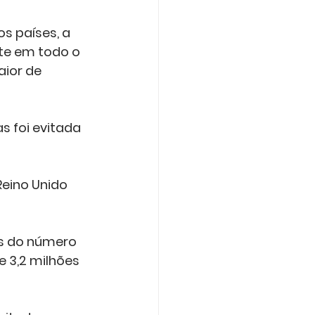
s países, a 
nte em todo o 
ior de 
 foi evitada 
eino Unido 
s do número 
 3,2 milhões 