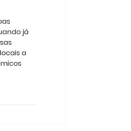
oas 
uando já 
sas 
ocais a 
micos 