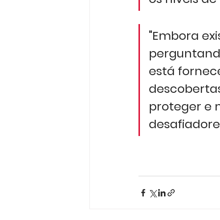
"Embora exi
perguntando
está fornec
descobertas
proteger e 
desafiadores