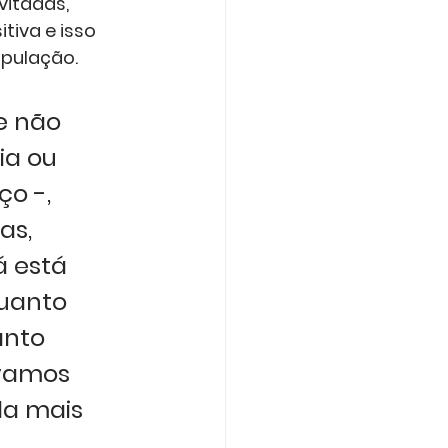
itadas, 
iva e isso 
opulação.
e não 
ia ou 
o -, 
s, 
 está 
quanto 
anto 
 vamos 
a mais 