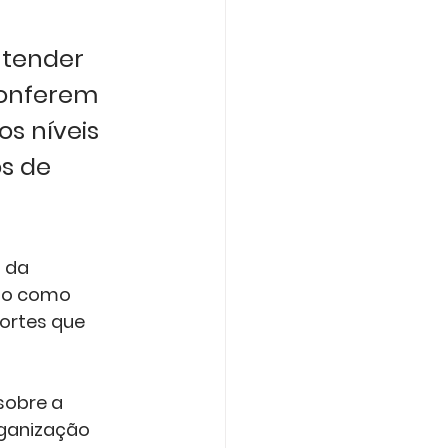
tender 
conferem 
s níveis 
s de 
 da 
do como 
ortes que 
sobre a 
ganização 