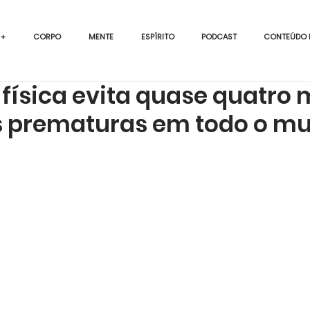
 +
CORPO
MENTE
ESPÍRITO
PODCAST
CONTEÚDO 
 física evita quase quatro 
s prematuras em todo o m