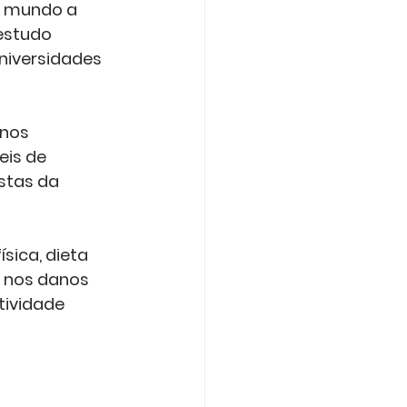
o mundo a 
estudo 
niversidades 
is de 
stas da 
sica, dieta 
 nos danos 
tividade 