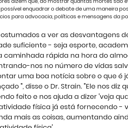
res dizem que, ao mostrar quantas mortes são ev
ossível enquadrar o debate de uma maneira posit
ícios para advocacia, políticas e mensagens da p
costumados a ver as desvantagens d
ade suficiente - seja esporte, academ
 caminhada rápida na hora do almoç
trando-nos no número de vidas salva
tar uma boa notícia sobre o que é já
ado ", disse o Dr. Strain. "Ele nos diz 
do feito e nos ajuda a dizer 'veja qu
atividade física já está fornecendo -
nda mais as coisas, aumentando aind
atividade física'.