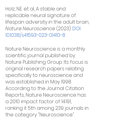
Holz, N.E. et al, A stable and 
replicable neural signature of 
lifespan adversity in the adult brain, 
Nature Neuroscience
 (2023). 
DOI: 
10.1038/s41593-023-01410-8
Nature Neuroscience is a monthly 
scientific journal published by 
Nature Publishing Group. Its focus is 
original research papers relating 
specifically to neuroscience and 
was established in May 1998. 
According to the Journal Citation 
Reports, Nature Neuroscience has 
a 2010 impact factor of 14.191, 
ranking it 5th among 239 journals in 
the category "Neuroscience".
History