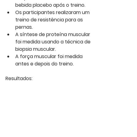
bebida placebo após o treino.
Os participantes realizaram um 
treino de resistência para as 
pernas.
A síntese de proteína muscular 
foi medida usando a técnica de 
biopsia muscular.
A força muscular foi medida 
antes e depois do treino.
Resultados:
O grupo Proteína apresentou 
um aumento 
significativamente maior na 
síntese de proteína muscular 
do que o grupo Placebo.
O grupo Proteína também 