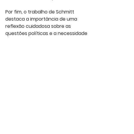
Por fim, o trabalho de Schmitt 
destaca a importância de uma 
reflexão cuidadosa sobre as 
questões políticas e a necessidade 
de considerar as consequências de 
nossas decisões políticas.
Ver tudo
Posts recentes