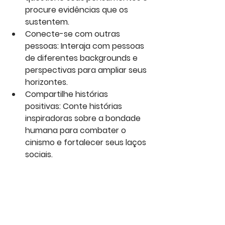
procure evidências que os 
sustentem.
Conecte-se com outras 
pessoas: Interaja com pessoas 
de diferentes backgrounds e 
perspectivas para ampliar seus 
horizontes.
Compartilhe histórias 
positivas: Conte histórias 
inspiradoras sobre a bondade 
humana para combater o 
cinismo e fortalecer seus laços 
sociais.
Envolva-se em sua 
comunidade: Participe de 
ações que promovam o bem-
estar coletivo.