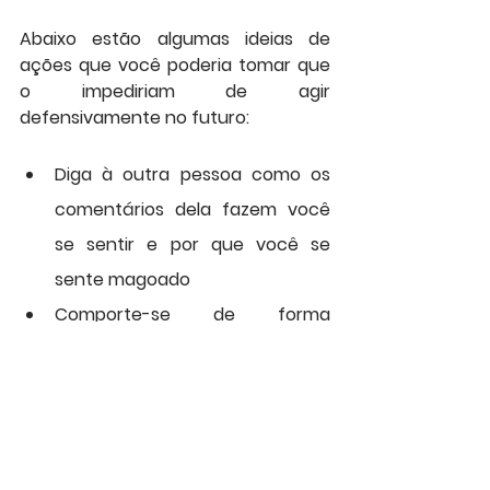
Abaixo estão algumas ideias de 
ações que você poderia tomar que 
o impediriam de agir 
defensivamente no futuro:
Diga à outra pessoa como os 
comentários dela fazem você 
se sentir e por que você se 
sente magoado
Comporte-se de forma 
assertiva e peça respeito da 
outra pessoa, 
independentemente da crítica 
que ela decida oferecer
Permaneça no tópico e discuta 