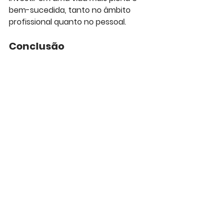
bem-sucedida, tanto no âmbito 
profissional quanto no pessoal.
Conclusão
Em 2026, o poder das soft skills é 
inegável. Elas são as habilidades 
que nos tornam verdadeiramente 
humanos em um mundo cada vez 
mais tecnológico, e o novo 
diferencial competitivo para o 
sucesso pessoal e profissional. 
Ao investir no desenvolvimento da 
comunicação, inteligência 
emocional, adaptabilidade e outras 
soft skills, você estará construindo 
uma base sólida para navegar nos 