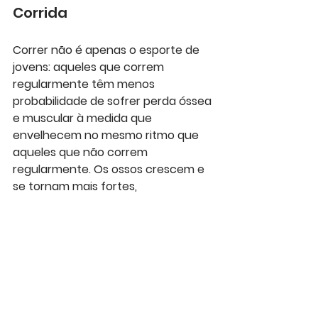
Corrida
Correr não é apenas o esporte de 
jovens: aqueles que correm 
regularmente têm menos 
probabilidade de sofrer perda óssea 
e muscular à medida que 
envelhecem no mesmo ritmo que 
aqueles que não correm 
regularmente. Os ossos crescem e 
se tornam mais fortes, 
respondendo às demandas físicas. 
Também é ótimo para a saúde 
fisiológica mental em geral. Correr 
causa uma liberação de endorfinas 
para produzir o famoso  efeito 
de"barato" ou do inglês "runner 
high".