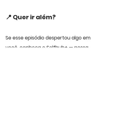
📍 Quer ir além?
Se esse episódio despertou algo em 
você, conheça o Selfhub+ — nossa 
área de membros com cursos, 
vídeos, ebooks e ferramentas 
práticas pra você viver com mais 
leveza, propósito e sentido.
🔗 Acesse: 
www.selfhub.com.br/selfhubmais
💬 Gostou do episódio?