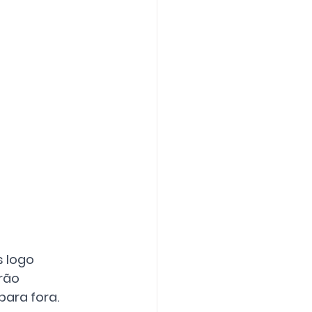
 logo 
rão 
para fora.