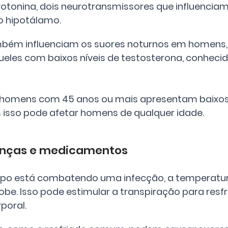
rotonina, dois neurotransmissores que influenciam
o hipotálamo.
bém influenciam os suores noturnos em homens,
eles com baixos níveis de testosterona, conheci
homens com 45 anos ou mais apresentam baixos 
 isso pode afetar homens de qualquer idade.
enças e medicamentos
po está combatendo uma infecção, a temperatur
e. Isso pode estimular a transpiração para resfria
poral.