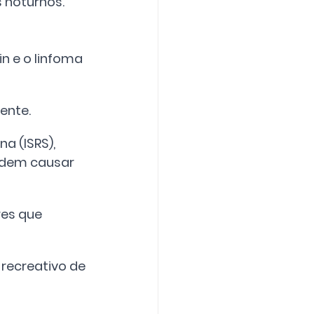
noturnos. 
 e o linfoma 
ente.
 (ISRS), 
odem causar 
es que 
recreativo de 