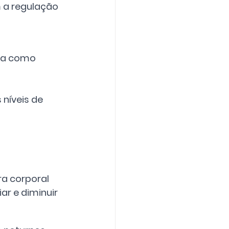
 a regulação 
 
da como 
níveis de 
a corporal 
r e diminuir 