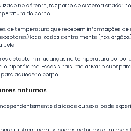
lizado no cérebro, faz parte do sistema endócrino 
mperatura do corpo. 
es de temperatura que recebem informações de c
eceptores) localizadas centralmente (nos órgãos)
 pele.
res detectam mudanças na temperatura corporal
a o hipotálamo. Esses sinais irão ativar o suor para 
 para aquecer o corpo.
uores noturnos
independentemente da idade ou sexo, pode exper
lheres sofrem com os suores noturnos com mais 