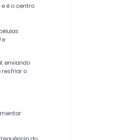
e é o centro 
élulas 
 e 
, enviando 
resfriar o 
imentar 
frequência do 