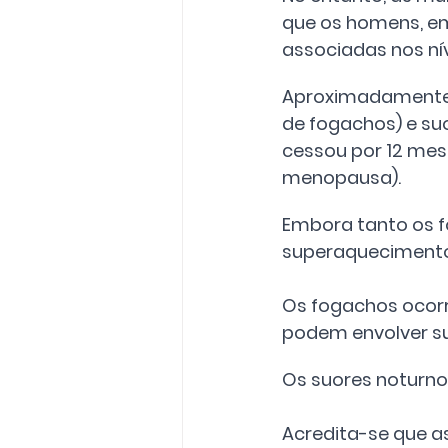
que os homens, e
associadas nos ní
Aproximadamente
de fogachos) e s
cessou por 12 mes
menopausa).
Embora tanto os 
superaquecimento,
Os fogachos ocorre
podem envolver su
Os suores noturno
Acredita-se que as