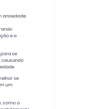
 ansiedade. 
erando 
ção e a 
para se 
, causando 
iedade. 
elhor se 
 em um 
, como a 