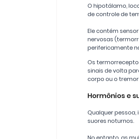
O hipotálamo, loca
de controle de te
Ele contém sensor
nervosas (termorr
perifericamente na
Os termorrecepto
sinais de volta par
corpo ou o tremor
Hormônios e s
Qualquer pessoa, 
suores noturnos. 
No entanto, as mu