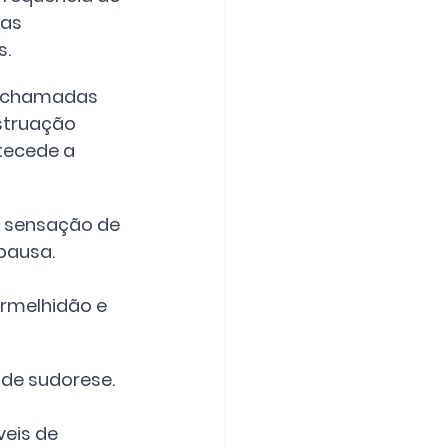
as 
s.
 chamadas 
struação 
tecede a 
 sensação de 
pausa. 
ermelhidão e 
de sudorese. 
eis de 