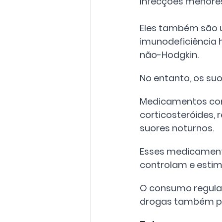
Infecções menores
Eles também são u
imunodeficiência 
não-Hodgkin. 
No entanto, os su
Medicamentos como
corticosteróides,
suores noturnos. 
Esses medicament
controlam e estim
O consumo regular 
drogas também po