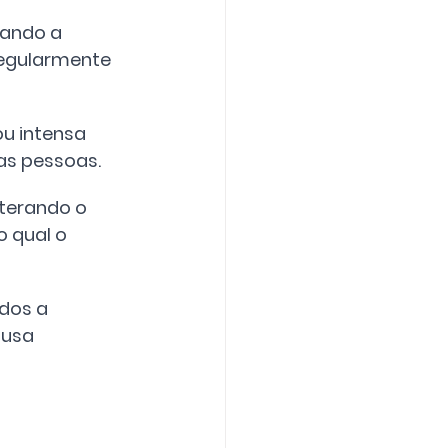
ando a 
regularmente 
u intensa 
as pessoas.
terando o 
 qual o 
dos a 
ausa 