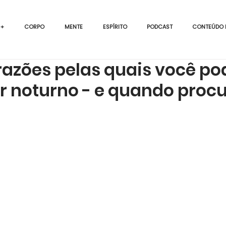
 +
CORPO
MENTE
ESPÍRITO
PODCAST
CONTEÚDO 
razões pelas quais você po
r noturno - e quando proc