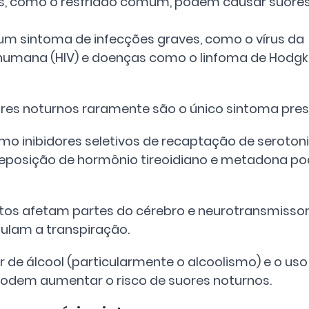
, como o resfriado comum, podem causar suores 
m sintoma de infecções graves, como o vírus da 
humana (HIV) e doenças como o linfoma de Hodgkin
ores noturnos raramente são o único sintoma pres
 inibidores seletivos de recaptação de serotonina
 reposição de hormônio tireoidiano e metadona p
os afetam partes do cérebro e neurotransmissor
ulam a transpiração.
de álcool (particularmente o alcoolismo) e o uso 
dem aumentar o risco de suores noturnos.